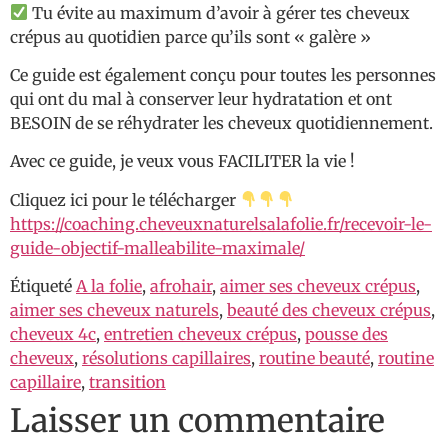
Tu évite au maximum d’avoir à gérer tes cheveux
crépus au quotidien parce qu’ils sont « galère »
Ce guide est également conçu pour toutes les personnes
qui ont du mal à conserver leur hydratation et ont
BESOIN de se réhydrater les cheveux quotidiennement.
Avec ce guide, je veux vous FACILITER la vie !
Cliquez ici pour le télécharger
https://coaching.cheveuxnaturelsalafolie.fr/recevoir-le-
guide-objectif-malleabilite-maximale/
Étiqueté
A la folie
,
afrohair
,
aimer ses cheveux crépus
,
aimer ses cheveux naturels
,
beauté des cheveux crépus
,
cheveux 4c
,
entretien cheveux crépus
,
pousse des
cheveux
,
résolutions capillaires
,
routine beauté
,
routine
capillaire
,
transition
Laisser un commentaire