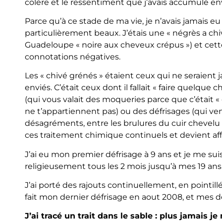
colère et le ressentiment que j’avais accumulé e
Parce qu’à ce stade de ma vie, je n’avais jamais 
particulièrement beaux. J’étais une « négrès a c
Guadeloupe « noire aux cheveux crépus ») et cett
connotations négatives.
Les « chivé grénés » étaient ceux qui ne seraient 
enviés. C’était ceux dont il fallait « faire quelque c
(qui vous valait des moqueries parce que c’était « 
ne t’appartiennent pas) ou des défrisages (qui ven
désagréments, entre les brulures du cuir chevelu 
ces traitement chimique continuels et devient aff
J’ai eu mon premier défrisage à 9 ans et je me sui
religieusement tous les 2 mois jusqu’à mes 19 ans
J’ai porté des rajouts continuellement, en pointillé
fait mon dernier défrisage en aout 2008, et mes de
J’ai tracé un trait dans le sable : plus jamais
je