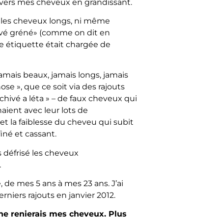
nvers mes cheveux en grandissant.
eu les cheveux longs, ni même
hivé gréné» (comme on dit en
e étiquette était chargée de
jamais beaux, jamais longs, jamais
hose », que ce soit via des rajouts
chivé a léta » – de faux cheveux qui
aient avec leur lots de
et la faiblesse du cheveu qui subit
iné et cassant.
s défrisé les cheveux
.
, de mes 5 ans à mes 23 ans. J’ai
rniers rajouts en janvier 2012.
 ne renierais mes cheveux. Plus