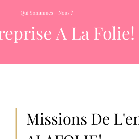
Qui Sommmes – Nous ?
reprise A La Folie!
Missions De L'e