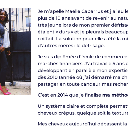
Je m’apelle Maelle Cabarrus et j’ai eu
plus de 10 ans avant de revenir au natur
très jeune lors de mon premier défris
étaient « durs » et je pleurais beauc
coiffait. La solution pour elle a été 
d’autres mères : le défrisage.
Je suis diplômée d’école de commerce,
marchés financiers. J’ai travaillé 5 ans
développant en parallèle mon experti
dès 2010 (année où j’ai démarré ma c
partager en toute candeur mes recher
C’est en 2014 que je finalise
ma métho
Un système claire et complète permett
cheveux crépus, quelque soit la textur
Mes cheveux aujourd’hui dépassent la lo