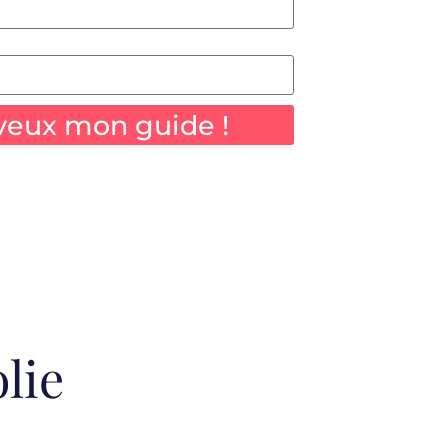
 veux mon guide !
lie