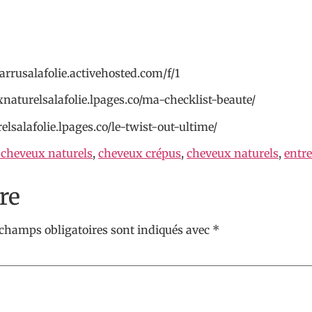
arrusalafolie.activehosted.com/f/1
uxnaturelsalafolie.lpages.co/ma-checklist-beaute/
elsalafolie.lpages.co/le-twist-out-ultime/
 cheveux naturels
,
cheveux crépus
,
cheveux naturels
,
entr
re
 champs obligatoires sont indiqués avec
*