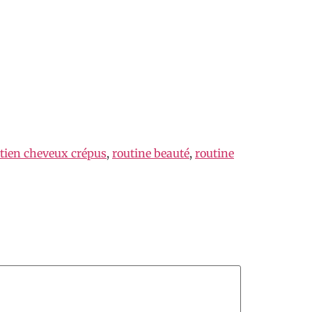
etien cheveux crépus
,
routine beauté
,
routine