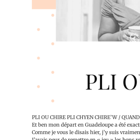
PLI OU CHIRE PLI CHYEN CHIRE’W / QUAND
Et ben mon départ en Guadeloupe a été exac
Comme je vous le disais hier, j’y suis vraiment
J’avais peur de remettre en « jeu » les bons 