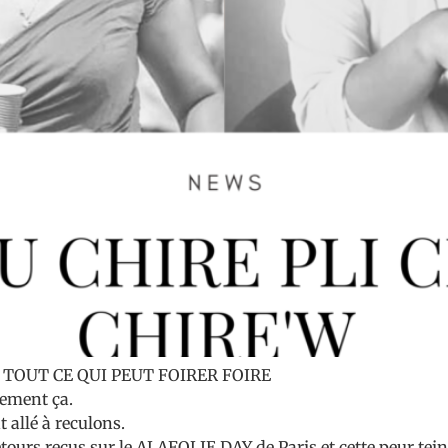
 TOUT CE QUI PEUT FOIRER FOIRE
tement ça.
 allé à reculons.
retours reçus sur le ALAFOLIE DAY de Paris et cette peur tei