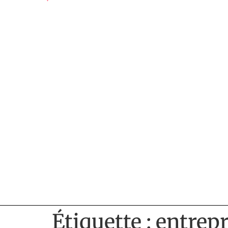
Étiquette :
entrep