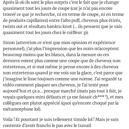
Après là où ils sont le plus surpris c’est le fait que je change
quasiment tout les jours de coupe (car je n’ai pas encore
trouvé ce que je recherche, ni en terme de coupe, ni en terme
de produits capillaires) entre l’afro puff, cheveux plus étirés,
twists out et résultats banktu knot (… ils pensent que je vais
quasiment tout les jours chez le coiffeur :p).
Sinon (attention ce n’est que mon opinion et expérience
personnel), j’ai plus l’impression que les noirs m’acceptent
beaucoup moins que les blancs, dans la mesure ou ces
derniers voient plus comme une coupe que de cheveux non
entretenus, et si moi même je pense encore à des cheveux
non entretenus quand je me vois sur la glace, c’est parce que
j’imagine le lisse toujours comme une norme. J’ai regardé ta
vidéo comment plaquer ses cheveux, je l’ai testé pour
aujourd’hui et ça a… presque marché (mais pas tout à fait, je
voyais quelques mini défauts et ça me faisait ch*** !), et mes
collègues ont plutot apprécié (quoi qu’encore choqué par la
métamorphose lol).
Voila ! Et pourtant je suis tellement timide lol ! Mais je suis
contente d’avoir franchi le pas avec le travail