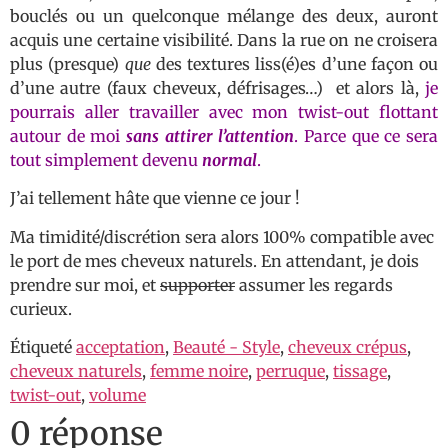
bouclés ou un quelconque mélange des deux, auront
acquis une certaine visibilité. Dans la rue on ne croisera
plus (presque)
que
des textures liss(é)es d’une façon ou
d’une autre (faux cheveux, défrisages…) et alors là,
je
pourrais aller travailler avec mon twist-out flottant
autour de moi
sans attirer l’attention
. Parce que ce sera
tout simplement devenu
normal
.
J’ai tellement hâte que vienne ce jour !
Ma timidité/discrétion sera alors 100% compatible avec
le port de mes cheveux naturels. En attendant, je dois
prendre sur moi, et
supporter
assumer les regards
curieux.
Étiqueté
acceptation
,
Beauté - Style
,
cheveux crépus
,
cheveux naturels
,
femme noire
,
perruque
,
tissage
,
twist-out
,
volume
0 réponse