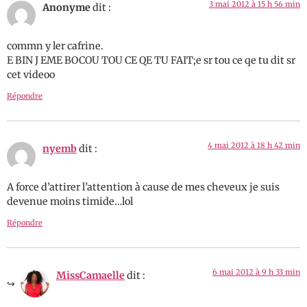
3 mai 2012 à 15 h 56 min
Anonyme
dit :
commn y ler cafrine.
E BIN J EME BOCOU TOU CE QE TU FAIT;e sr tou ce qe tu dit sr
cet videoo
Répondre
4 mai 2012 à 18 h 42 min
nyemb
dit :
A force d’attirer l’attention à cause de mes cheveux je suis
devenue moins timide…lol
Répondre
6 mai 2012 à 9 h 33 min
MissCamaelle
dit :