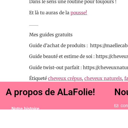
Dans le sens une routine pour toujours !
Et là tu auras de la
pousse!
____
Mes guides gratuits
Guide d’achat de produits : https://maellecab
Guide beauté et estime de soi : https://cheve
Guide twist-out parfait : https://cheveuxnatur
Étiqueté
cheveux crépus
,
cheveux naturels
,
f
A propos de ALaFolie!
Nou
con
Notre histoire