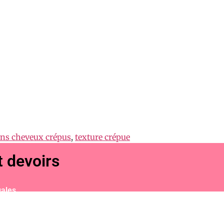
ins cheveux crépus
,
texture crépue
t devoirs
ales