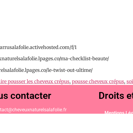
arrusalafolie.activehosted.com/f/1
uxnaturelsalafolie.lpages.co/ma-checklist-beaute/
elsalafolie.lpages.co/le-twist-out-ultime/
aire pousser les cheveux crépus
,
pousse cheveux crépus
,
so
s contacter
Droits e
tact@cheveuxnaturelsalafolie.fr
Mentions Lég
CGV / CGU