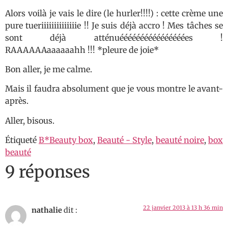
Alors voilà je vais le dire (le hurler!!!!) : cette crème une
pure tueriiiiiiiiiiiiiie !! Je suis déjà accro ! Mes tâches se
sont déjà atténuéééééééééééééééées !
RAAAAAAaaaaaahh !!! *pleure de joie*
Bon aller, je me calme.
Mais il faudra absolument que je vous montre le avant-
après.
Aller, bisous.
Étiqueté
B*Beauty box
,
Beauté - Style
,
beauté noire
,
box
beauté
9 réponses
22 janvier 2013 à 13 h 36 min
nathalie
dit :