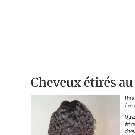
Cheveux étirés au
Une 
des 
Quan
étir
chev