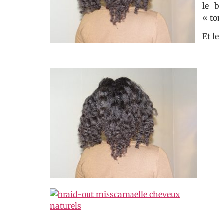
le b
« to
Et l