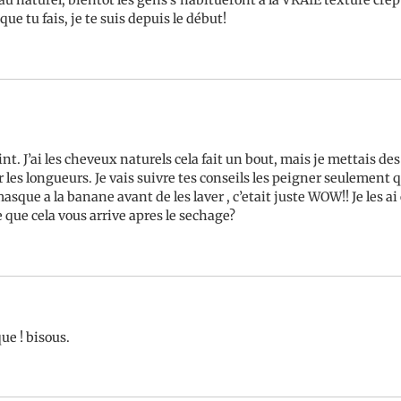
 naturel, bientôt les gens s’habitueront à la VRAIE texture crép
ue tu fais, je te suis depuis le début!
 joint. J’ai les cheveux naturels cela fait un bout, mais je mettais
les longueurs. Je vais suivre tes conseils les peigner seulement qua
masque a la banane avant de les laver , c’etait juste WOW!! Je les a
e que cela vous arrive apres le sechage?
ue ! bisous.