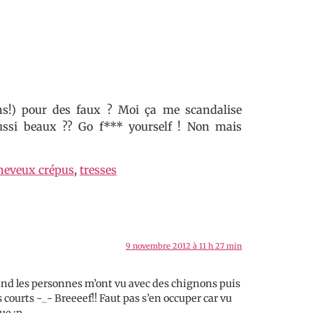
s!) pour des faux ? Moi ça me scandalise
ussi beaux ?? Go f*** yourself ! Non mais
heveux crépus
,
tresses
9 novembre 2012 à 11 h 27 min
and les personnes m’ont vu avec des chignons puis
courts -_- Breeeef!! Faut pas s’en occuper car vu