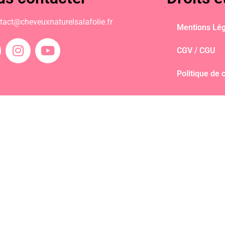
tact@cheveuxnaturelsalafolie.fr
Mentions Lég
CGV / CGU
Politique de c