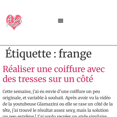
A PROPOS
NOS PROGRAMMES
LABEL ALAFOLIE
GUIDES GRATUITS
Étiquette :
frange
Réaliser une coiffure avec
des tresses sur un côté
Cette semaine, j’ai eu envie d’une coiffure un peu
originale, et variable à souhait. Après avoir vu la vidéo
de la youtubeuse Glamazini ou elle se rase un côté de la
tête, j’ai trouvé le résultat assez sexy, mais la solution
un peu extrême ! J’ai voulu recréer un style similaire,